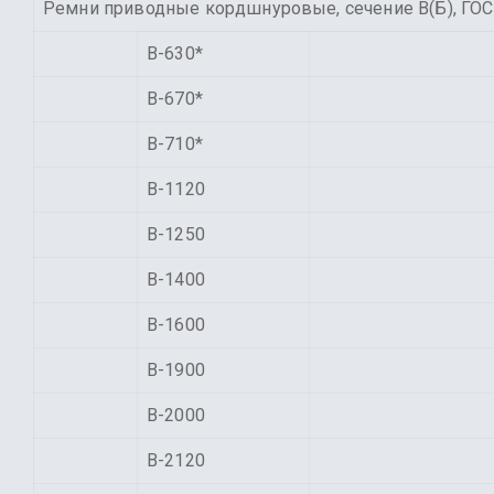
Ремни приводные кордшнуровые, сечение В(Б), ГОС
В-630*
В-670*
В-710*
В-1120
В-1250
В-1400
В-1600
В-1900
В-2000
В-2120