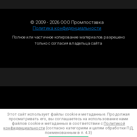
© 2009 - 2026 ООО Промпоставка
Политика конфиденциальности
Полное или частичное копирование материалов разрешено
только с согласия владельца сайта
Этот сайт использует файлы cookie и метаданные. Продолжая
просматривать его, вы соглашаетесь на использование нами
файлов cookie и метаданных в соответствии с
Политикой
конфиденциальности
(согласно категориям и целям обработки ПД,
поименованным в п. 4.3)
Создание,
разработка сайта
— студия Мегагрупп.ру.