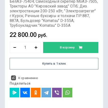
БелАЗ-75404; Самоходный скрепер МоАЗ-7505,
Тракторы АО "Кировский завод" СПб; Диз.
электростанции 200-250 кВт, "Электроагрегат"
г.Курск; Речные буксиры и толкачи ПР.887,
887А; Бульдозер "Komatsu" D-355A;
Трубоукладчик "Komatsu" D-355A
22 800.00
руб.
В корзину
Купить в 1 клик
К сравнению
Поделиться